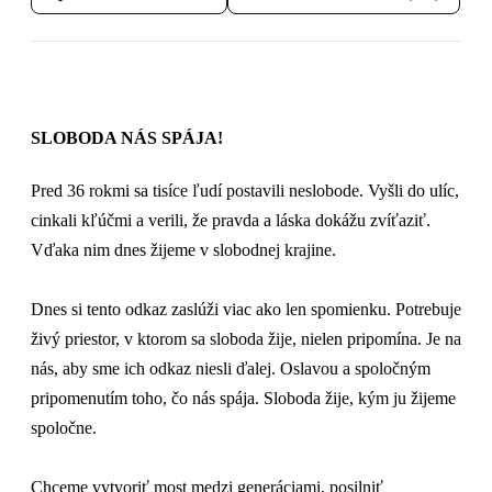
SLOBODA NÁS SPÁJA!
Pred 36 rokmi sa tisíce ľudí postavili neslobode. Vyšli do ulíc,
cinkali kľúčmi a verili, že pravda a láska dokážu zvíťaziť.
Vďaka nim dnes žijeme v slobodnej krajine.
Dnes si tento odkaz zaslúži viac ako len spomienku. Potrebuje
živý priestor, v ktorom sa sloboda žije, nielen pripomína. Je na
nás, aby sme ich odkaz niesli ďalej. Oslavou a spoločným
pripomenutím toho, čo nás spája. Sloboda žije, kým ju žijeme
spoločne.
Chceme vytvoriť most medzi generáciami, posilniť