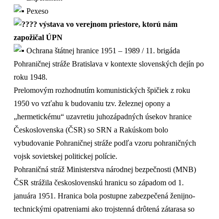
Pexeso
výstava vo verejnom priestore, ktorú nám
zapožičal ÚPN
Ochrana štátnej hranice 1951 – 1989 / 11. brigáda
Pohraničnej stráže Bratislava v kontexte slovenských dejín po
roku 1948.
Prelomovým rozhodnutím komunistických špičiek z roku
1950 vo vzťahu k budovaniu tzv. železnej opony a
„hermetickému“ uzavretiu juhozápadných úsekov hranice
Československa (ČSR) so SRN a Rakúskom bolo
vybudovanie Pohraničnej stráže podľa vzoru pohraničných
vojsk sovietskej politickej polície.
Pohraničná stráž Ministerstva národnej bezpečnosti (MNB)
ČSR strážila československú hranicu so západom od 1.
januára 1951. Hranica bola postupne zabezpečená ženijno-
technickými opatreniami ako trojstenná drôtená zátarasa so