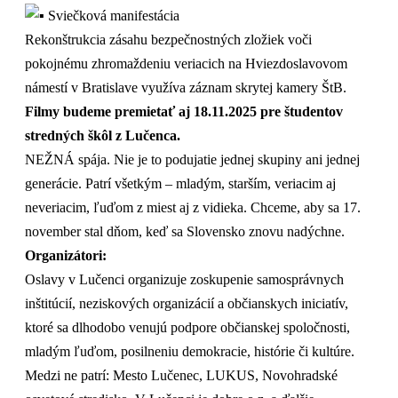
Sviečková manifestácia
Rekonštrukcia zásahu bezpečnostných zložiek voči
pokojnému zhromaždeniu veriacich na Hviezdoslavovom
námestí v Bratislave využíva záznam skrytej kamery ŠtB.
Filmy budeme premietať aj 18.11.2025 pre študentov
stredných škôl z Lučenca.
NEŽNÁ spája. Nie je to podujatie jednej skupiny ani jednej
generácie. Patrí všetkým – mladým, starším, veriacim aj
neveriacim, ľuďom z miest aj z vidieka. Chceme, aby sa 17.
november stal dňom, keď sa Slovensko znovu nadýchne.
Organizátori:
Oslavy v Lučenci organizuje zoskupenie samosprávnych
inštitúcií, neziskových organizácií a občianskych iniciatív,
ktoré sa dlhodobo venujú podpore občianskej spoločnosti,
mladým ľuďom, posilneniu demokracie, histórie či kultúre.
Medzi ne patrí: Mesto Lučenec, LUKUS, Novohradské