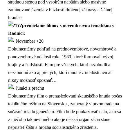
strednou stenou pod vysokým napätím alebo masívne
zamínované územia v blízkosti drôtenej zátarasy a štátnej
hranice.
premietanie filmov s novembrovou tematikou v
Radnici:
November +20
Dokumentárny pohľad na prednovembrové, novembrové a
ponovembrové udalosti roku 1989, ktoré formovali vývoj
krajiny a ľudskosti. Film pre všetkých, ktorí nezabudli a
nezabudnú ako aj pre tých, ktorí mnohé z udalostí nemali
nikdy možnosť spoznať…
Junáci z prachu
Dokumentárny film o prenasledovaní skautského hnutia počas
totalitného režimu na Slovensku , zameraný v prvom rade na
súčasnú mladú generáciu. Film bude poukazovať nato, ako sa
z niečoho tak nevinného ako je detská organizácia stane
nepriateľ štátu a hrozba socialistického zriadenia.